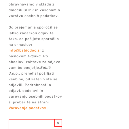
obravnavamo v skladu z
določili GDPR in Zakonom o
varstvu osebnih podatkov.
Od prejemanja sporočil se
lahko kadarkoli odjavite
tako, da pošljete sporočilo
na e-naslov:
info@babicdoo.si
z
naslovom
Odjava
. Po
obdelavi zahteve za odjavo
vam bo podjetje,
Babič
d.o.o.
, prenehal pošiljati
vsebine, od katerih ste se
odjavili. Podrobnosti o
odjavi, obdelavi in
varovanju osebnih podatkov
si preberite na strani
Varovanje podatkov
.
×