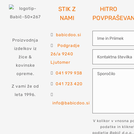
STIK Z
HITRO
NAMI
POVPRAŠEVA
babicdoo.si
Proizvodnja
Podgradje
izdelkov iz
26/a 9240
žice &
Ljutomer
kovinske
041 979 938
opreme.
041 723 420
Z vami že od
leta 1996.
info@babicdoo.si
V kolikor v vnosna p
podatke in klikn
podjetje
Babič d.o.o.