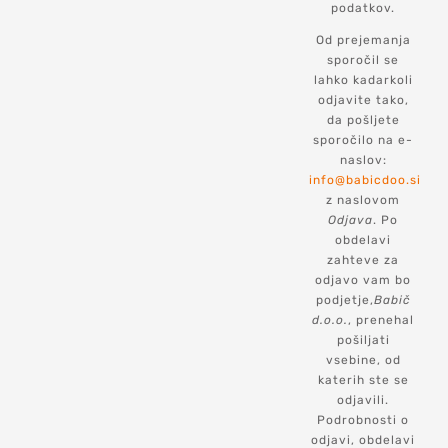
podatkov.
Od prejemanja
sporočil se
lahko kadarkoli
odjavite tako,
da pošljete
sporočilo na e-
naslov:
info@babicdoo.si
z naslovom
Odjava
. Po
obdelavi
zahteve za
odjavo vam bo
podjetje,
Babič
d.o.o.
, prenehal
pošiljati
vsebine, od
katerih ste se
odjavili.
Podrobnosti o
odjavi, obdelavi