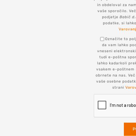
in obdeloval za na
vaše sporočilo. Več
podjetje
Babič d.
podatke, si lahk
Varovan
Označite to pol
da vam lahko po
vneseni elektronski
tudi e-poštna spor
lahko kadarkoli pre
vsakem e-poštnem sp
obrnete na nas. Več
vaše osebne podatke
strani
Varo