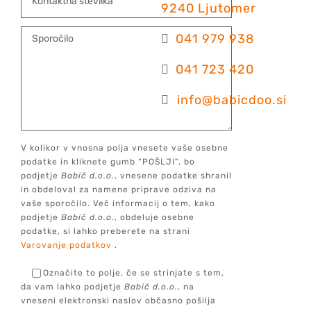
9240 Ljutomer
041 979 938
041 723 420
info@babicdoo.si
V kolikor v vnosna polja vnesete vaše osebne
podatke in kliknete gumb “POŠLJI”, bo
podjetje
Babič d.o.o.
, vnesene podatke shranil
in obdeloval za namene priprave odziva na
vaše sporočilo. Več informacij o tem, kako
podjetje
Babič d.o.o.
, obdeluje osebne
podatke, si lahko preberete na strani
Varovanje podatkov
.
Označite to polje, če se strinjate s tem,
da vam lahko podjetje
Babič d.o.o.
, na
vneseni elektronski naslov občasno pošilja