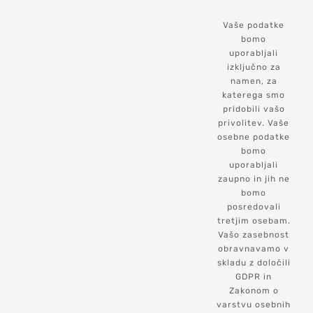
Vaše podatke
bomo
uporabljali
izključno za
namen, za
katerega smo
pridobili vašo
privolitev. Vaše
osebne podatke
bomo
uporabljali
zaupno in jih ne
bomo
posredovali
tretjim osebam.
Vašo zasebnost
obravnavamo v
skladu z določili
GDPR in
Zakonom o
varstvu osebnih