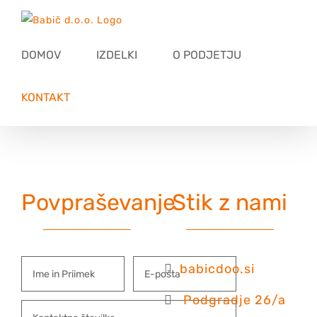
Skip
to
content
DOMOV
IZDELKI
O PODJETJU
KONTAKT
Povpraševanje
Stik z nami
babicdoo.si
Podgradje 26/a